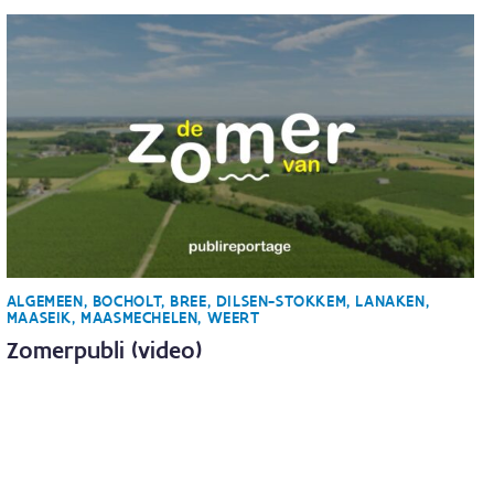
ALGEMEEN, BOCHOLT, BREE, DILSEN-STOKKEM, LANAKEN,
MAASEIK, MAASMECHELEN, WEERT
Zomerpubli (video)