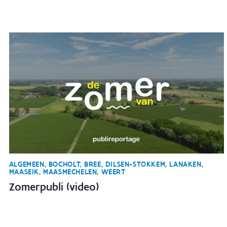
ALGEMEEN, BOCHOLT, BREE, DILSEN-STOKKEM, LANAKEN,
MAASEIK, MAASMECHELEN, WEERT
Zomerpubli (video)