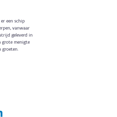
 er een schip
werpen, vanwaar
rijd geleverd in
n grote menigte
 groeten.
n