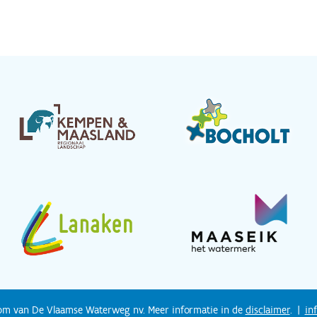
dom van De Vlaamse Waterweg nv. Meer informatie in de
disclaimer
. |
in