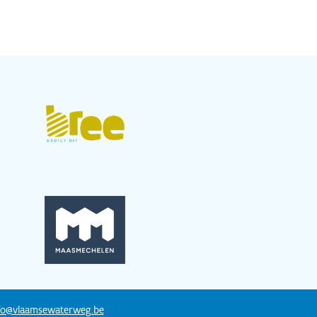
fo@vlaamsewaterweg.be