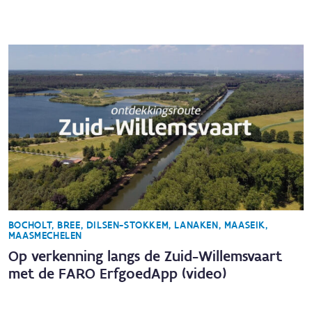
BOCHOLT, BREE, DILSEN-STOKKEM, LANAKEN, MAASEIK,
MAASMECHELEN
Op verkenning langs de Zuid-Willemsvaart
met de FARO ErfgoedApp (video)