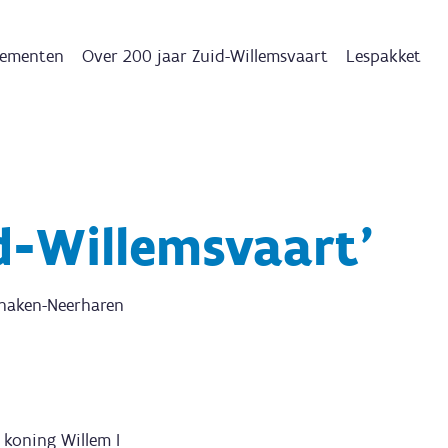
ementen
Over 200 jaar Zuid-Willemsvaart
Lespakket
d-Willemsvaart’
anaken-Neerharen
 koning Willem I